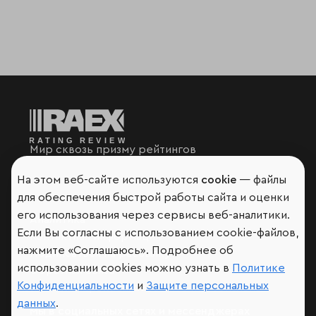
Мир сквозь призму рейтингов
На этом веб-сайте используются
cookie
— файлы
для обеспечения быстрой работы сайта и оценки
его использования через сервисы веб-аналитики.
Аналитика
Если Вы согласны с использованием cookie-файлов,
Контактная информация
нажмите «Соглашаюсь». Подробнее об
Подписаться на рассылку
использовании cookies можно узнать в
Политике
Обратная связь
Конфиденциальности
и
Защите персональных
Участники рэнкингов
данных
.
Мы в социальных сетях и мессенджерах