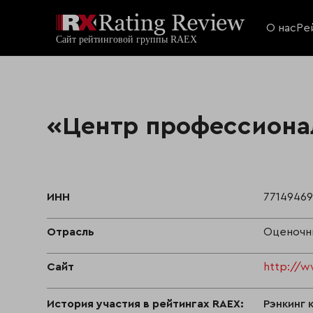
О нас
Ре
«Центр профессиона
ИНН
7714946
Отрасль
Оценочны
Сайт
http://w
История участия в рейтингах RAEX:
Рэнкинг 