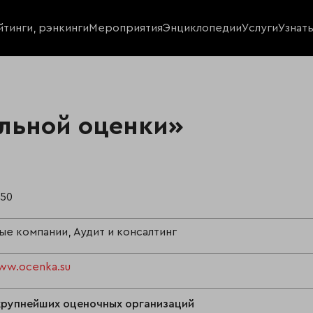
йтинги, рэнкинги
Мероприятия
Энциклопедии
Услуги
Узнат
льной оценки»
950
е компании, Аудит и консалтинг
ww.ocenka.su
крупнейших оценочных организаций