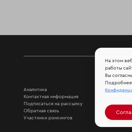
На этом ве
работы сайт
Вы согласн
Подробнее 
Аналитика
Мы в соц
Конфиденц
мессен
Контактная информация
VK
Подписаться на рассылку
RAEX Об
Обратная связь
Согл
RAEX Sust
Участники рэнкингов