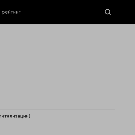
ь рейтинг
питализации)