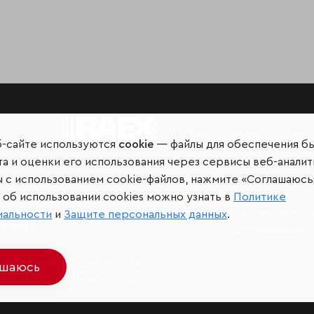
Мир сквозь призму рейтинг
б-сайте используются
cookie
— файлы для обеспечения б
а и оценки его использования через сервисы веб-аналит
ы с использованием cookie-файлов, нажмите «Соглашаюсь
об использовании cookies можно узнать в
Политике
иальных сетях и
Защита персо
иальности
и
Защите персональных данных
.
джерах
Ограничение 
разование –
Telegram
,
Max
ашаюсь
ainability –
Telegram
,
Max