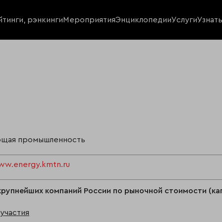
йтинги, рэнкинги
Мероприятия
Энциклопедии
Услуги
Узнат
щая промышленность
ww.energy.kmtn.ru
крупнейших компаний России по рыночной стоимости (ка
участия