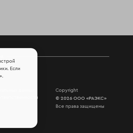
ов
ыстрой
ики. Если
».
нальных данных
Copyright
ответственности
© 2026 ООО «РАЭКС»
Все права защищены