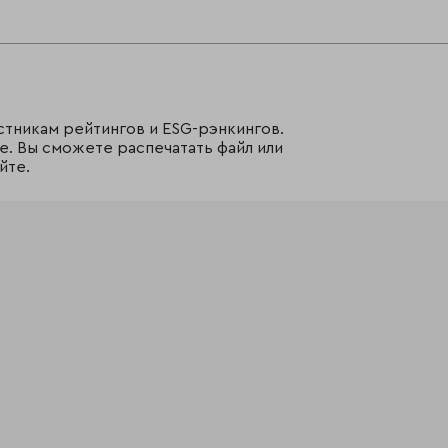
стникам рейтингов и ESG-рэнкингов.
е. Вы сможете распечатать файл или
йте.