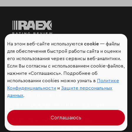
Мир сквозь призму рейтингов
На этом веб-сайте используются
cookie
— файлы
для обеспечения быстрой работы сайта и оценки
его использования через сервисы веб-аналитики.
Если Вы согласны с использованием cookie-файлов,
Аналитика
нажмите «Соглашаюсь». Подробнее об
Контактная информация
Подписаться на рассылку
использовании cookies можно узнать в
Политике
Обратная связь
Конфиденциальности
и
Защите персональных
Участники рэнкингов
данных
.
Мы в социальных сетях и мессенджерах
VK
Соглашаюсь
RAEX Образование –
Telegram
,
Max
RAEX Sustainability –
Telegram
,
Max