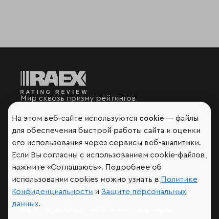
Мир сквозь призму рейтингов
На этом веб-сайте используются
cookie
— файлы
для обеспечения быстрой работы сайта и оценки
его использования через сервисы веб-аналитики.
Аналитика
Если Вы согласны с использованием cookie-файлов,
Контактная информация
нажмите «Соглашаюсь». Подробнее об
Подписаться на рассылку
использовании cookies можно узнать в
Политике
Обратная связь
Конфиденциальности
и
Защите персональных
Участники рэнкингов
данных
.
Мы в социальных сетях и мессенджерах