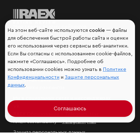
Мир сквозь призму рейтингов
На этом веб-сайте используются
cookie
— файлы
для обеспечения быстрой работы сайта и оценки
его использования через сервисы веб-аналитики.
Если Вы согласны с использованием cookie-файлов,
Аналитика
нажмите «Соглашаюсь». Подробнее об
Контактная информация
использовании cookies можно узнать в
Политике
Подписаться на рассылку
Конфиденциальности
и
Защите персональных
Обратная связь
данных
.
Участники рэнкингов
Мы в социальных сетях и мессенджерах
VK
Соглашаюсь
RAEX Образование –
Telegram
,
Max
RAEX Sustainability –
Telegram
,
Max
Защита персональных данных
Ограничение ответственности