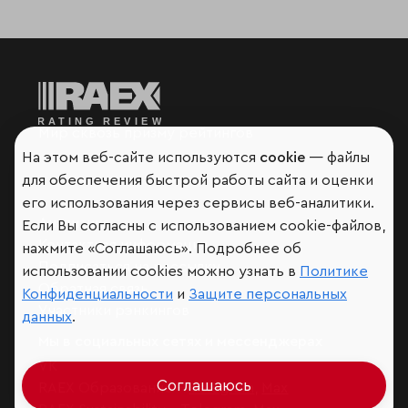
Мир сквозь призму рейтингов
На этом веб-сайте используются
cookie
— файлы
для обеспечения быстрой работы сайта и оценки
его использования через сервисы веб-аналитики.
Аналитика
Если Вы согласны с использованием cookie-файлов,
Контактная информация
нажмите «Соглашаюсь». Подробнее об
Подписаться на рассылку
использовании cookies можно узнать в
Политике
Обратная связь
Конфиденциальности
и
Защите персональных
Участники рэнкингов
данных
.
Мы в социальных сетях и мессенджерах
VK
Соглашаюсь
RAEX Образование –
Telegram
,
Max