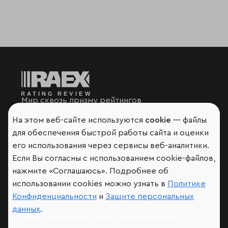
Мир сквозь призму рейтингов
На этом веб-сайте используются
cookie
— файлы
для обеспечения быстрой работы сайта и оценки
его использования через сервисы веб-аналитики.
Аналитика
Если Вы согласны с использованием cookie-файлов,
Контактная информация
нажмите «Соглашаюсь». Подробнее об
Подписаться на рассылку
использовании cookies можно узнать в
Политике
Обратная связь
Конфиденциальности
и
Защите персональных
Участники рэнкингов
данных
.
Мы в социальных сетях и мессенджерах