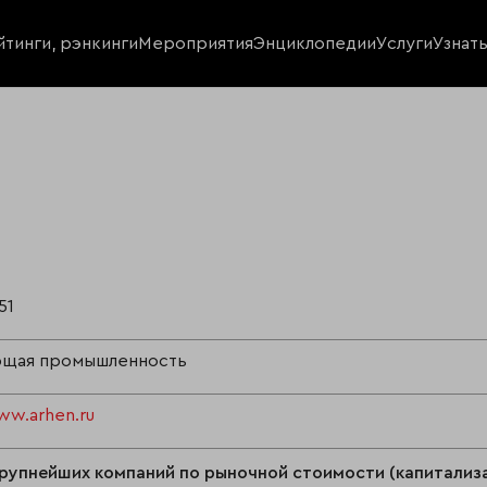
йтинги, рэнкинги
Мероприятия
Энциклопедии
Услуги
Узнат
51
щая промышленность
ww.arhen.ru
рупнейших компаний по рыночной стоимости (капитализа