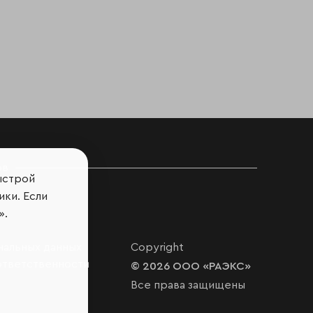
ов
ыстрой
ики. Если
».
нальных данных
Copyright
ответственности
© 2026 ООО «РАЭКС»
Все права защищены