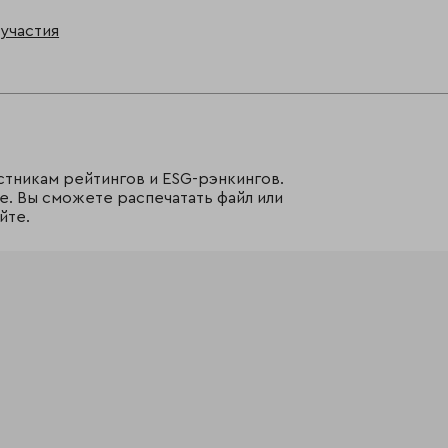
участия
стникам рейтингов и ESG-рэнкингов.
е. Вы сможете распечатать файл или
йте.