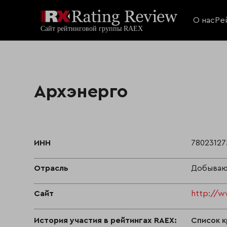
О нас
Ре
Архэнерго
ИНН
78023127
Отрасль
Добываю
Сайт
http://w
История участия в рейтингах RAEX:
Список к