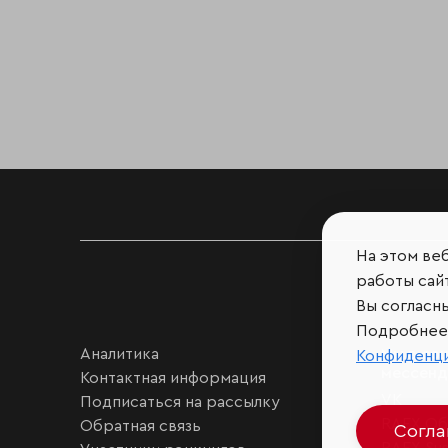
На этом ве
работы сайт
Вы согласн
Подробнее 
Аналитика
Мы в соц
Конфиденц
мессен
Контактная информация
VK
Подписаться на рассылку
RAEX Об
Обратная связь
Согл
RAEX Sust