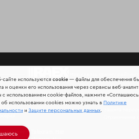
Мир сквозь призму рейтинг
б-сайте используются
cookie
— файлы для обеспечения б
а и оценки его использования через сервисы веб-аналит
ы с использованием cookie-файлов, нажмите «Соглашаюсь
об использовании cookies можно узнать в
Политике
иальных сетях и
Защита персо
иальности
и
Защите персональных данных
.
джерах
Ограничение 
разование –
Telegram
,
Max
ашаюсь
ainability –
Telegram
,
Max