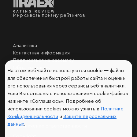
Мир сквозь призму рейтингов
Аналитика
Контактная информация
Подписаться на рассылку
Обратная связь
На этом веб-сайте используются
cookie
— файлы
Участники рэнкингов
для обеспечения быстрой работы сайта и оценки
Мы в социальных сетях и мессенджерах
его использования через сервисы веб-аналитики.
VK
Если Вы согласны с использованием cookie-файлов,
RAEX Образование –
Telegram
,
Max
нажмите «Соглашаюсь». Подробнее об
RAEX Sustainability –
Telegram
,
Max
использовании cookies можно узнать в
Политике
Конфиденциальности
и
Защите персональных
Защита персональных данных
данных
.
Ограничение ответственности
Copyright