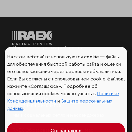
Мир сквозь призму рейтингов
На этом веб-сайте используются
cookie
— файлы
для обеспечения быстрой работы сайта и оценки
его использования через сервисы веб-аналитики.
Аналитика
Если Вы согласны с использованием cookie-файлов,
Контактная информация
нажмите «Соглашаюсь». Подробнее об
Подписаться на рассылку
использовании cookies можно узнать в
Политике
Обратная связь
Конфиденциальности
и
Защите персональных
Участники рэнкингов
данных
.
Мы в социальных сетях и мессенджерах
VK
RAEX Образование –
Telegram
,
Max
Соглашаюсь