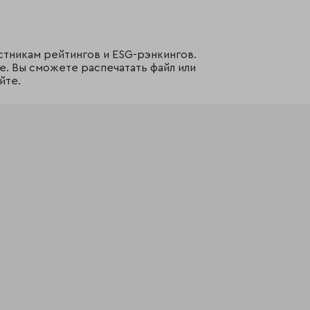
стникам рейтингов и ESG-рэнкингов.
е. Вы сможете распечатать файл или
йте.