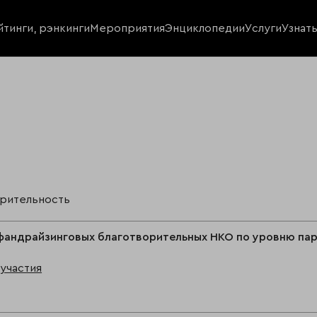
йтинги, рэнкинги
Мероприятия
Энциклопедии
Услуги
Узнат
орительность
фандрайзинговых благотворительных НКО по уровню пар
участия