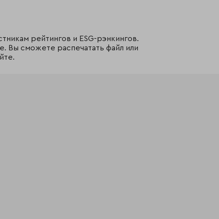
стникам рейтингов и ESG-рэнкингов.
е. Вы сможете распечатать файл или
йте.