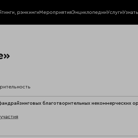
йтинги, рэнкинги
Мероприятия
Энциклопедии
Услуги
Узнат
е»
орительность
фандрайзинговых благотворительных некоммерческих ор
участия