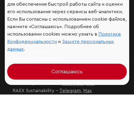
для обеспечения быстрой работы сайта и оценки
его использования через сервисы веб-аналитики.
Если Вы согласны с использованием cookie-файлов,
нажмите «Соглашаюсь». Подробнее об
Аналитика
использовании cookies можно узнать в
Политике
Контактная информация
Конфиденциальности
и
Защите персональных
Подписаться на рассылку
данных
.
Обратная связь
Участники рэнкингов
Мы в социальных сетях и мессенджерах
Соглашаюсь
VK
RAEX Образование –
Telegram
,
Max
RAEX Sustainability –
Telegram
,
Max
Защита персональных данных
Ограничение ответственности
Copyright
© 2026 ООО «РАЭКС»