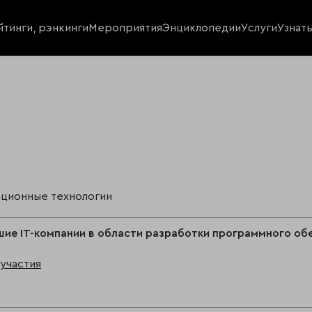
йтинги, рэнкинги
Мероприятия
Энциклопедии
Услуги
Узнат
ционные технологии
ие IT-компании в области разработки программного обе
участия