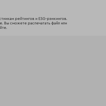
стникам рейтингов и ESG-рэнкингов.
е. Вы сможете распечатать файл или
йте.