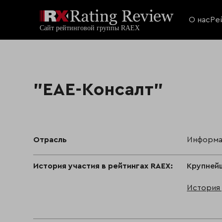
О нас
Ре
"ЕАЕ-Консалт"
Отрасль
Информа
История участия в рейтингах RAEX:
Крупнейш
История 