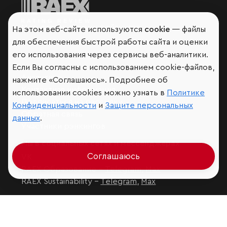
Мир сквозь призму рейтингов
На этом веб-сайте используются
cookie
— файлы
для обеспечения быстрой работы сайта и оценки
его использования через сервисы веб-аналитики.
Если Вы согласны с использованием cookie-файлов,
Аналитика
нажмите «Соглашаюсь». Подробнее об
Контактная информация
использовании cookies можно узнать в
Политике
Подписаться на рассылку
Конфиденциальности
и
Защите персональных
Обратная связь
данных
.
Участники рэнкингов
Мы в социальных сетях и мессенджерах
Соглашаюсь
VK
RAEX Образование –
Telegram
,
Max
RAEX Sustainability –
Telegram
,
Max
Защита персональных данных
Ограничение ответственности