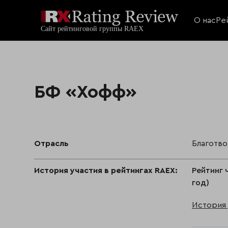
О нас
Ре
БФ «Хофф»
Отрасль
Благотв
История участия в рейтингах RAEX:
Рейтинг 
год)
История 