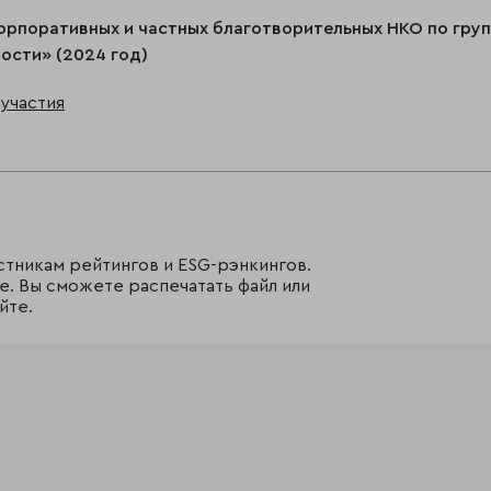
орпоративных и частных благотворительных НКО по гру
ости» (2024 год)
участия
стникам рейтингов и ESG-рэнкингов.
е. Вы сможете распечатать файл или
йте.