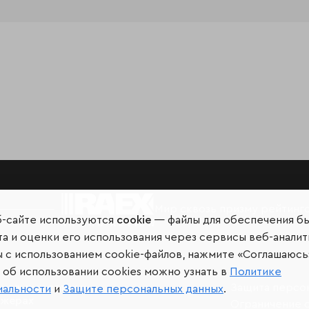
Мир сквозь призму рейтинг
б-сайте используются
cookie
— файлы для обеспечения б
а и оценки его использования через сервисы веб-аналит
ы с использованием cookie-файлов, нажмите «Соглашаюсь
об использовании cookies можно узнать в
Политике
иальных сетях и
Защита персо
иальности
и
Защите персональных данных
.
джерах
Ограничение 