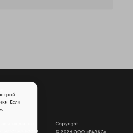
ов
ыстрой
ики. Если
».
нальных данных
Copyright
ответственности
© 2026 ООО «РАЭКС»