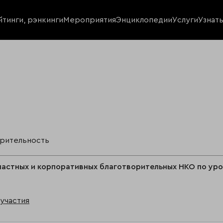
йтинги, рэнкинги
Мероприятия
Энциклопедии
Услуги
Узнат
орительность
частных и корпоративных благотворительных НКО по ур
участия