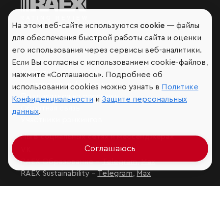
Мир сквозь призму рейтингов
На этом веб-сайте используются
cookie
— файлы
для обеспечения быстрой работы сайта и оценки
его использования через сервисы веб-аналитики.
Если Вы согласны с использованием cookie-файлов,
Аналитика
нажмите «Соглашаюсь». Подробнее об
Контактная информация
использовании cookies можно узнать в
Политике
Подписаться на рассылку
Конфиденциальности
и
Защите персональных
Обратная связь
данных
.
Участники рэнкингов
Мы в социальных сетях и мессенджерах
Соглашаюсь
VK
RAEX Образование –
Telegram
,
Max
RAEX Sustainability –
Telegram
,
Max
Защита персональных данных
Ограничение ответственности
Copyright