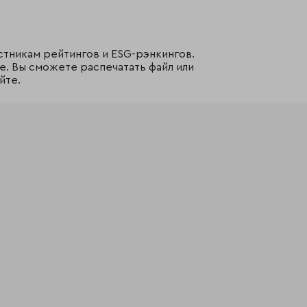
стникам рейтингов и ESG-рэнкингов.
е. Вы сможете распечатать файл или
йте.