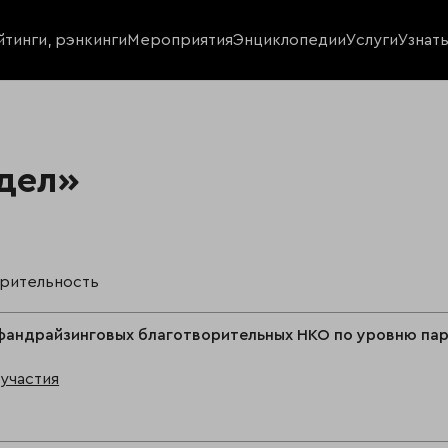
йтинги, рэнкинги
Мероприятия
Энциклопедии
Услуги
Узнат
дел»
орительность
фандрайзинговых благотворительных НКО по уровню пар
участия