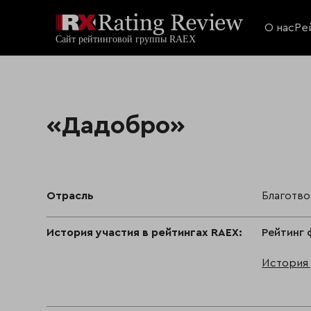
О нас
Ре
«Дадобро»
Отрасль
Благотв
История участия в рейтингах RAEX:
Рейтинг 
История 