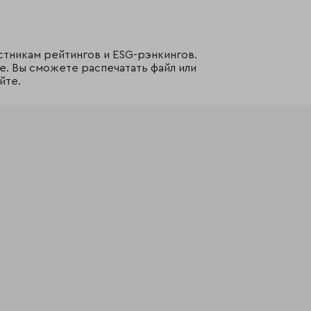
стникам рейтингов и ESG-рэнкингов.
е. Вы сможете распечатать файл или
йте.