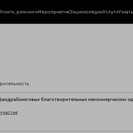
йтинги, рэнкинги
Мероприятия
Энциклопедии
Услуги
Узнат
орительность
фандрайзинговых благотворительных некоммерческих ор
участия