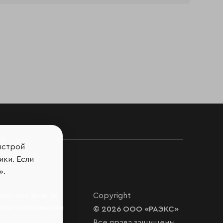
ов
ыстрой
ики. Если
».
нальных данных
Copyright
ответственности
© 2026 ООО «РАЭКС»
Все права защищены