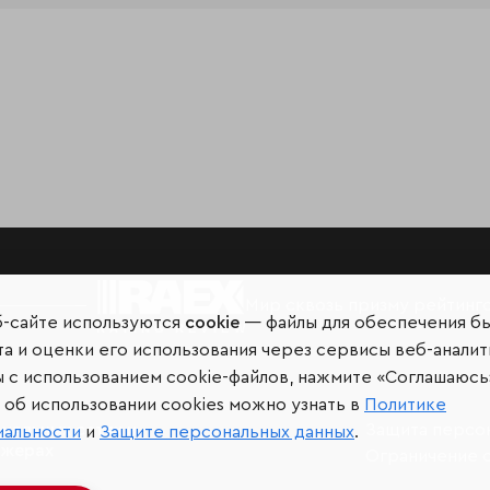
Мир сквозь призму рейтинг
б-сайте используются
cookie
— файлы для обеспечения б
а и оценки его использования через сервисы веб-аналит
ы с использованием cookie-файлов, нажмите «Соглашаюсь
об использовании cookies можно узнать в
Политике
иальных сетях и
Защита персо
иальности
и
Защите персональных данных
.
джерах
Ограничение 