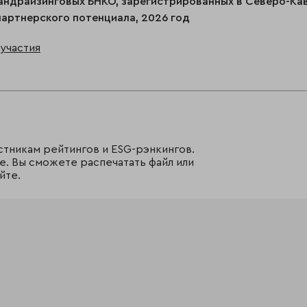
андрайзинговых БНКО, зарегистрированных в Северо-Ка
артнерского потенциала, 2026 год
участия
стникам рейтингов и ESG-рэнкингов.
е. Вы сможете распечатать файл или
йте.