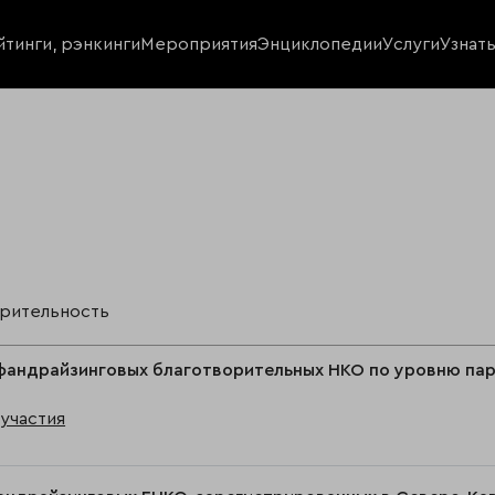
йтинги, рэнкинги
Мероприятия
Энциклопедии
Услуги
Узнат
орительность
фандрайзинговых благотворительных НКО по уровню пар
участия