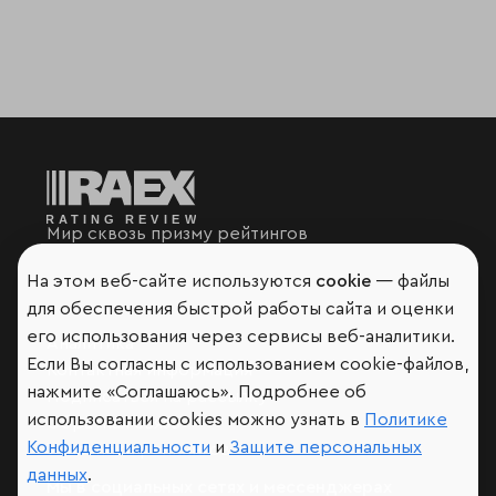
Мир сквозь призму рейтингов
На этом веб-сайте используются
cookie
— файлы
для обеспечения быстрой работы сайта и оценки
его использования через сервисы веб-аналитики.
Аналитика
Если Вы согласны с использованием cookie-файлов,
Контактная информация
нажмите «Соглашаюсь». Подробнее об
Подписаться на рассылку
использовании cookies можно узнать в
Политике
Обратная связь
Конфиденциальности
и
Защите персональных
Участники рэнкингов
данных
.
Мы в социальных сетях и мессенджерах