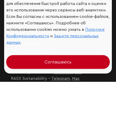
для обеспечения быстрой работы сайта и оценки
его использования через сервисы веб-аналитики.
Если Вы согласны с использованием cookie-файлов,
нажмите «Соглашаюсь». Подробнее об
Аналитика
использовании cookies можно узнать в
Политике
Контактная информация
Конфиденциальности
и
Защите персональных
Подписаться на рассылку
данных
.
Обратная связь
Участники рэнкингов
Мы в социальных сетях и мессенджерах
Соглашаюсь
VK
RAEX Образование –
Telegram
,
Max
RAEX Sustainability –
Telegram
,
Max
Защита персональных данных
Ограничение ответственности
Copyright
© 2026 ООО «РАЭКС»