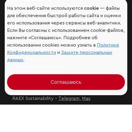
На этом веб-сайте используются
cookie
— файлы
Мир сквозь призму рейтингов
для обеспечения быстрой работы сайта и оценки
его использования через сервисы веб-аналитики.
Если Вы согласны с использованием cookie-файлов,
нажмите «Соглашаюсь». Подробнее об
Аналитика
использовании cookies можно узнать в
Политике
Контактная информация
Подписаться на рассылку
Конфиденциальности
и
Защите персональных
Обратная связь
данных
.
Участники рэнкингов
Мы в социальных сетях и мессенджерах
Соглашаюсь
VK
RAEX Образование –
Telegram
,
Max
RAEX Sustainability –
Telegram
,
Max
Защита персональных данных
Ограничение ответственности
Copyright