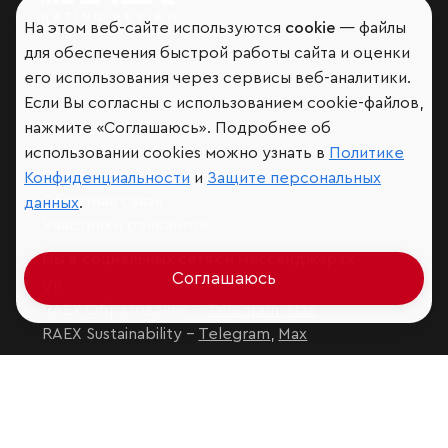
На этом веб-сайте используются
cookie
— файлы
Мир сквозь призму рейтингов
для обеспечения быстрой работы сайта и оценки
его использования через сервисы веб-аналитики.
Если Вы согласны с использованием cookie-файлов,
нажмите «Соглашаюсь». Подробнее об
Аналитика
использовании cookies можно узнать в
Политике
Контактная информация
Подписаться на рассылку
Конфиденциальности
и
Защите персональных
Обратная связь
данных
.
Участники рэнкингов
Мы в социальных сетях и мессенджерах
Соглашаюсь
VK
RAEX Образование –
Telegram
,
Max
RAEX Sustainability –
Telegram
,
Max
Защита персональных данных
Ограничение ответственности
Copyright