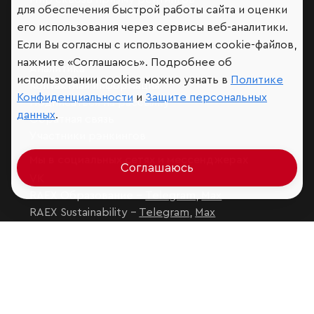
для обеспечения быстрой работы сайта и оценки
его использования через сервисы веб-аналитики.
Если Вы согласны с использованием cookie-файлов,
нажмите «Соглашаюсь». Подробнее об
Аналитика
использовании cookies можно узнать в
Политике
Контактная информация
Конфиденциальности
и
Защите персональных
Подписаться на рассылку
данных
.
Обратная связь
Участники рэнкингов
Мы в социальных сетях и мессенджерах
Соглашаюсь
VK
RAEX Образование –
Telegram
,
Max
RAEX Sustainability –
Telegram
,
Max
Защита персональных данных
Ограничение ответственности
Copyright
© 2026 ООО «РАЭКС»