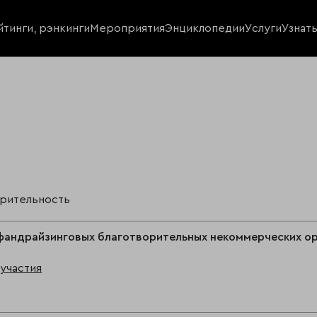
йтинги, рэнкинги
Мероприятия
Энциклопедии
Услуги
Узнат
орительность
фандрайзинговых благотворительных некоммерческих ор
участия