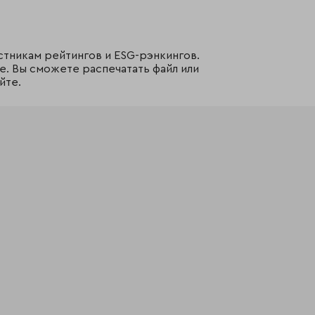
стникам рейтингов и ESG-рэнкингов.
е. Вы сможете распечатать файл или
йте.