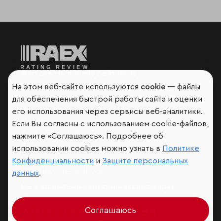
Мир сквозь призму рейтингов
На этом веб-сайте используются
cookie
— файлы
для обеспечения быстрой работы сайта и оценки
его использования через сервисы веб-аналитики.
Аналитика
Если Вы согласны с использованием cookie-файлов,
Контактная информация
нажмите «Соглашаюсь». Подробнее об
Подписаться на рассылку
использовании cookies можно узнать в
Политике
Обратная связь
Конфиденциальности
и
Защите персональных
Участники рэнкингов
данных
.
Мы в социальных сетях и мессенджерах
VK
Соглашаюсь
RAEX Образование –
Telegram
,
Max