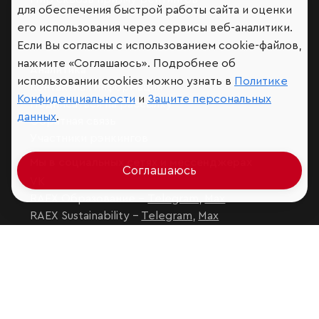
для обеспечения быстрой работы сайта и оценки
его использования через сервисы веб-аналитики.
Если Вы согласны с использованием cookie-файлов,
нажмите «Соглашаюсь». Подробнее об
Аналитика
использовании cookies можно узнать в
Политике
Контактная информация
Конфиденциальности
и
Защите персональных
Подписаться на рассылку
данных
.
Обратная связь
Участники рэнкингов
Мы в социальных сетях и мессенджерах
Соглашаюсь
VK
RAEX Образование –
Telegram
,
Max
RAEX Sustainability –
Telegram
,
Max
Защита персональных данных
Ограничение ответственности
Copyright
© 2026 ООО «РАЭКС»