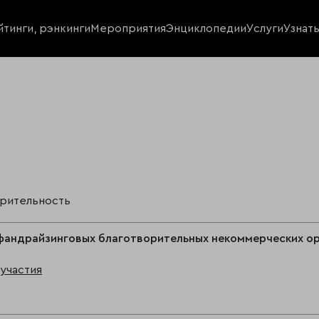
йтинги, рэнкинги
Мероприятия
Энциклопедии
Услуги
Узнат
орительность
фандрайзинговых благотворительных некоммерческих ор
участия