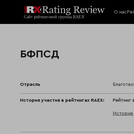
О нас
Ре
БФПСД
Отрасль
Благотв
История участия в рейтингах RAEX:
Рейтинг 
История 