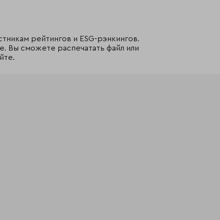
стникам рейтингов и ESG-рэнкингов.
е. Вы сможете распечатать файл или
йте.