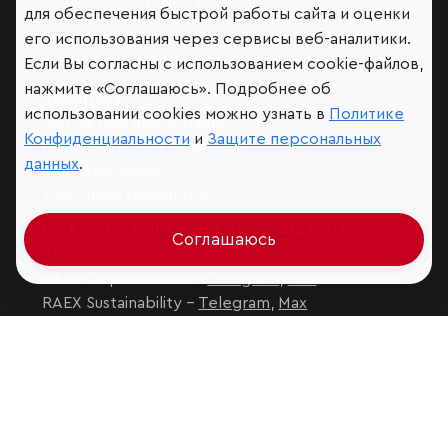
для обеспечения быстрой работы сайта и оценки
его использования через сервисы веб-аналитики.
Если Вы согласны с использованием cookie-файлов,
нажмите «Соглашаюсь». Подробнее об
Аналитика
использовании cookies можно узнать в
Политике
Контактная информация
Конфиденциальности
и
Защите персональных
Подписаться на рассылку
данных
.
Обратная связь
Участники рэнкингов
Мы в социальных сетях и мессенджерах
Соглашаюсь
VK
RAEX Образование –
Telegram
,
Max
RAEX Sustainability –
Telegram
,
Max
Защита персональных данных
Ограничение ответственности
Copyright
© 2026 ООО «РАЭКС»