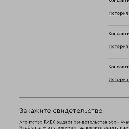
Консалти
История 
Консалти
История 
Консалти
История 
Закажите свидетельство
Агентство RAEX выдаёт свидетельства всем уча
Чтобы получить документ, заполните форму ниж