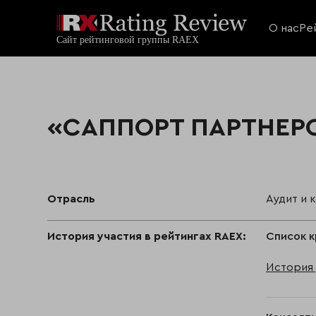
О нас
Ре
«САППОРТ ПАРТНЕРС
Отрасль
Аудит и 
История участия в рейтингах RAEX:
Список к
История 