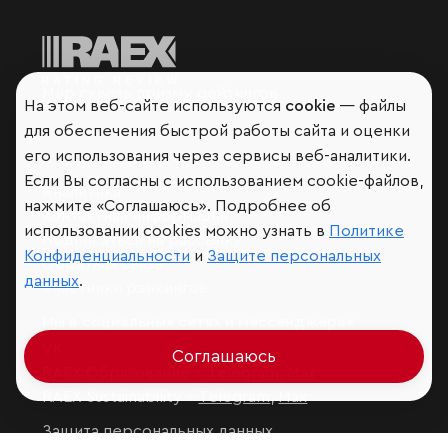
Мир сквозь призму рейтингов
На этом веб-сайте используются
cookie
— файлы
для обеспечения быстрой работы сайта и оценки
его использования через сервисы веб-аналитики.
Если Вы согласны с использованием cookie-файлов,
Аналитика
нажмите «Соглашаюсь». Подробнее об
Контактная информация
использовании cookies можно узнать в
Политике
Подписаться на рассылку
Конфиденциальности
и
Защите персональных
Обратная связь
данных
.
Участники рэнкингов
Мы в социальных сетях и мессенджерах
VK
Соглашаюсь
RAEX Образование –
Telegram
,
Max
RAEX Sustainability –
Telegram
,
Max
Защита персональных данных