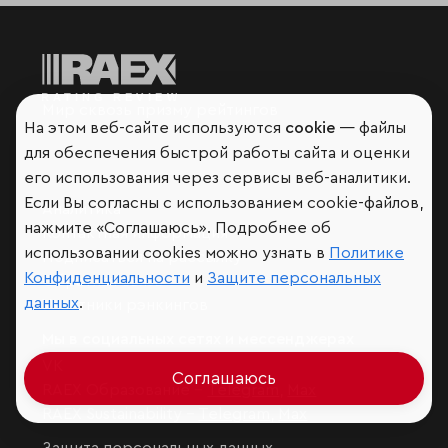
Мир сквозь призму рейтингов
На этом веб-сайте используются
cookie
— файлы
для обеспечения быстрой работы сайта и оценки
его использования через сервисы веб-аналитики.
Если Вы согласны с использованием cookie-файлов,
Аналитика
нажмите «Соглашаюсь». Подробнее об
Контактная информация
использовании cookies можно узнать в
Политике
Подписаться на рассылку
Конфиденциальности
и
Защите персональных
Обратная связь
данных
.
Участники рэнкингов
Мы в социальных сетях и мессенджерах
VK
Соглашаюсь
RAEX Образование –
Telegram
,
Max
RAEX Sustainability –
Telegram
,
Max