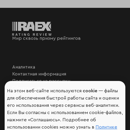
Мир сквозь призму рейтингов
Аналитика
Контактная информация
Подписаться на рассылку
Обратная связь
На этом веб-сайте используются
cookie
— файлы
Участники рэнкингов
для обеспечения быстрой работы сайта и оценки
Мы в социальных сетях и мессенджерах
его использования через сервисы веб-аналитики.
VK
Если Вы согласны с использованием cookie-файлов,
RAEX Образование –
Telegram
,
Max
нажмите «Соглашаюсь». Подробнее об
RAEX Sustainability –
Telegram
,
Max
использовании cookies можно узнать в
Политике