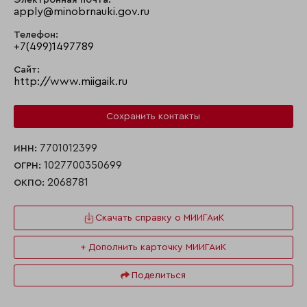
Электронная почта:
apply@minobrnauki.gov.ru
Телефон:
+7(499)1497789
Сайт:
http://www.miigaik.ru
Сохранить контакты
7701012399
ИНН:
1027700350699
ОГРН:
2068781
ОКПО:
Скачать справку о МИИГАиК
+ Дополнить карточку МИИГАиК
Поделиться