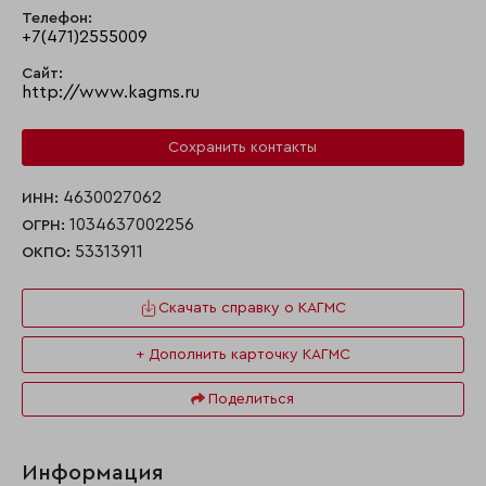
Телефон:
+7(471)2555009
Сайт:
http://www.kagms.ru
Сохранить контакты
4630027062
ИНН:
1034637002256
ОГРН:
53313911
ОКПО:
Скачать справку о КАГМС
+ Дополнить карточку КАГМС
Поделиться
Информация