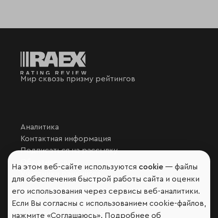
Мир сквозь призму рейтингов
Аналитика
Контактная информация
Подписаться на рассылку
Обратная связь
На этом веб-сайте используются
cookie
— файлы
Участники рэнкингов
для обеспечения быстрой работы сайта и оценки
Мы в социальных сетях и мессенджерах
его использования через сервисы веб-аналитики.
Если Вы согласны с использованием cookie-файлов,
VK
RAEX Образование –
Telegram
,
Max
нажмите «Соглашаюсь». Подробнее об