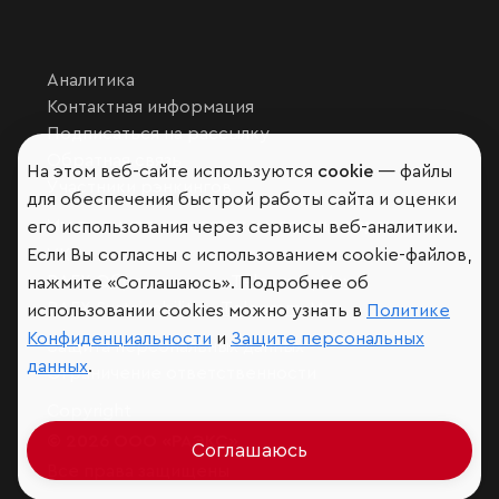
Аналитика
Контактная информация
Подписаться на рассылку
Обратная связь
На этом веб-сайте используются
cookie
— файлы
Участники рэнкингов
для обеспечения быстрой работы сайта и оценки
Мы в социальных сетях и мессенджерах
его использования через сервисы веб-аналитики.
Если Вы согласны с использованием cookie-файлов,
VK
RAEX Образование –
Telegram
,
Max
нажмите «Соглашаюсь». Подробнее об
RAEX Sustainability –
Telegram
,
Max
использовании cookies можно узнать в
Политике
Конфиденциальности
и
Защите персональных
Защита персональных данных
данных
.
Ограничение ответственности
Copyright
© 2026 ООО «РАЭКС»
Соглашаюсь
Все права защищены