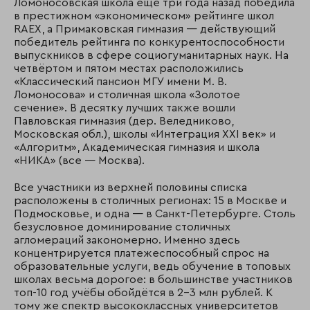
Ломоносовская школа ещё три года назад победила
в престижном «экономическом» рейтинге школ
RAEX, а Примаковская гимназия — действующий
победитель рейтинга по конкурентоспособности
выпускников в сфере социогуманитарных наук. На
четвёртом и пятом местах расположились
«Классический пансион МГУ имени М. В.
Ломоносова» и столичная школа «Золотое
сечение». В десятку лучших также вошли
Павловская гимназия (дер. Веледниково,
Московская обл.), школы «Интеграция XXI век» и
«Алгоритм», Академическая гимназия и школа
«НИКА» (все — Москва).
Все участники из верхней половины списка
расположены в столичных регионах: 15 в Москве и
Подмосковье, и одна — в Санкт-Петербурге. Столь
безусловное доминирование столичных
агломераций закономерно. Именно здесь
концентрируется платежеспособный спрос на
образовательные услуги, ведь обучение в топовых
школах весьма дорогое: в большинстве участников
топ-10 год учёбы обойдётся в 2-3 млн рублей. К
тому же спектр высококлассных университетов