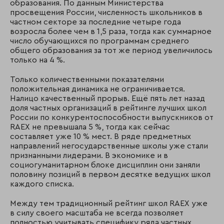
образования. По данным Министерства
просвещения России, численность школьников в
частном секторе за последние четыре года
возросла более чем в 1,5 раза, тогда как суммарное
число обучающихся по программам среднего
общего образования за тот же период увеличилось
только на 4 %.
Только количественными показателями
положительная динамика не ограничивается.
Налицо качественный прорыв. Ещё пять лет назад
доля частных организаций в рейтинге лучших школ
России по конкурентоспособности выпускников от
RAEX не превышала 5 %, тогда как сейчас
составляет уже 10 % мест. В ряде предметных
направлений негосударственные школы уже стали
признанными лидерами. В экономике и в
социогуманитарном блоке дисциплин они заняли
половину позиций в первом десятке ведущих школ
каждого списка.
Между тем традиционный рейтинг школ RAEX уже
в силу своего масштаба не всегда позволяет
полностью учитывать специфику ряда частных