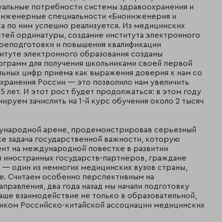
уальные потребности системы здравоохранения и
 инженерные специальности «Биоинженерия и
а по ним успешно реализуется. Из медицинских
стей ординатуры, создание института электронного
реподготовки и повышения квалификации
титуте электронного образования созданы
ограмм для получения школьниками своей первой
льных цифр приёма как выражения доверия к нам со
ранения России — это позволило нам увеличить
5 лет. И этот рост будет продолжаться: в этом году
ируем зачислить на 1-й курс обучения около 2 тысяч
ждународной арене, продемонстрировав серьезный
же задача государственной важности, которую
ент на международной повестке в развитии
л иностранных государств-партнёров, граждане
 — один из немногих медицинских вузов страны,
е. Считаем особенно перспективным на
равления, два года назад мы начали подготовку
наше взаимодействие не только в образовательной,
тником Российско-китайской ассоциации медицинских