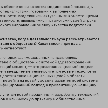
в обеспечении качества медицинской помощи, в
специалистами, готовыми к выполнению
сложности, владеющими актуальными компетенциями
венности, являющимися патриотами своей страны,
нского направления оценку качества подготовки
рситета», когда деятельность вуза рассматривается
ствия с обществом? Какая миссия для вас в
ть четвертую?
ключевых взаимосвязанных направлениях:
ствие с обществом и системой здравоохранения.
тоящий момент, — это реализация целевой модели
ые и внедряемые университетом новые технологии
 достижению национальных целей в области
т перейти на новый уровень развития всей системы
нифицированный подход и превентивную медицину.
с учётом новой парадигмы, и разработку технологий
ов в клиническую практику и общественные