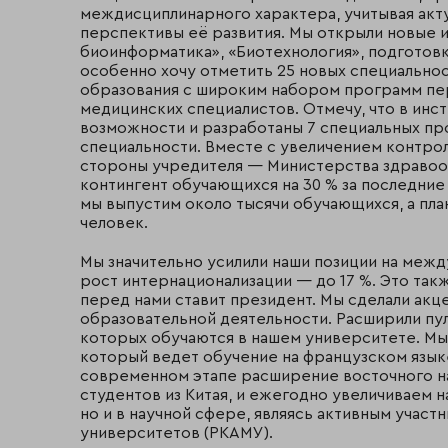
междисциплинарного характера, учитывая акт
перспективы её развития. Мы открыли новые
биоинформатика», «Биотехнология», подготовк
особенно хочу отметить 25 новых специально
образования с широким набором программ пе
медицинских специалистов. Отмечу, что в инс
возможности и разработаны 7 специальных пр
специальности. Вместе с увеличением контро
стороны учредителя — Министерства здравоох
контингент обучающихся на 30 % за последние 
мы выпустим около тысячи обучающихся, а план
человек.
Мы значительно усилили наши позиции на ме
рост интернационализации — до 17 %. Это так
перед нами ставит президент. Мы сделали акц
образовательной деятельности. Расширили пу
которых обучаются в нашем университете. Мы
который ведет обучение на французском язык
современном этапе расширение восточного нап
студентов из Китая, и ежегодно увеличиваем 
но и в научной сфере, являясь активным учас
университетов (РКАМУ).