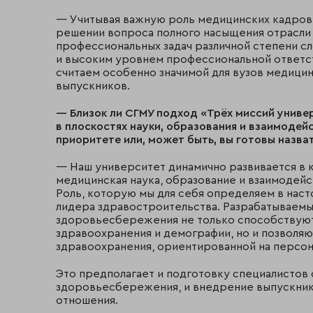
— Учитывая важную роль медицинских кадров 
решении вопроса полного насыщения отрасли 
профессиональных задач различной степени 
и высоким уровнем профессиональной ответст
считаем особенно значимой для вузов медици
выпускников.
— Близок ли СГМУ подход «Трёх миссий униве
в плоскостях науки, образования и взаимодей
приоритете или, может быть, вы готовы назва
— Наш университет динамично развивается в 
медицинская наука, образование и взаимодей
Роль, которую мы для себя определяем в нас
лидера здравостроительства. Разрабатываем
здоровьесбережения не только способствуют
здравоохранения и демографии, но и позволяю
здравоохранения, ориентированной на персо
Это предполагает и подготовку специалистов 
здоровьесбережения, и внедрение выпускник
отношения.