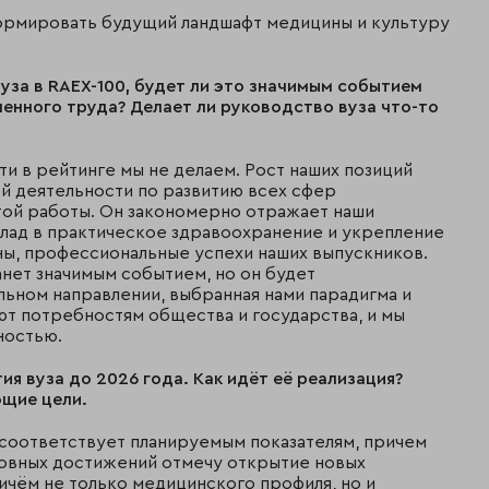
формировать будущий ландшафт медицины и культуру
вуза в RAEX-100, будет ли это значимым событием
енного труда? Делает ли руководство вуза что-то
и в рейтинге мы не делаем. Рост наших позиций
й деятельности по развитию всех сфер
той работы. Он закономерно отражает наши
клад в практическое здравоохранение и укрепление
ны, профессиональные успехи наших выпускников.
анет значимым событием, но он будет
льном направлении, выбранная нами парадигма и
ют потребностям общества и государства, и мы
ностью.
ия вуза до 2026 года. Как идёт её реализация?
ющие цели.
соответствует планируемым показателям, причем
новных достижений отмечу открытие новых
ичём не только медицинского профиля, но и