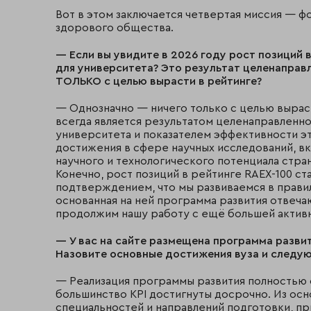
Вот в этом заключается четвертая миссия — 
здорового общества.
— Если вы увидите в 2026 году рост позиций 
для университета? Это результат целенаправл
ТОЛЬКО с целью вырасти в рейтинге?
— Однозначно — ничего только с целью выраст
всегда является результатом целенаправленно
университета и показателем эффективности э
достижения в сфере научных исследований, в
научного и технологического потенциала стра
Конечно, рост позиций в рейтинге RAEX-100 ст
подтверждением, что мы развиваемся в прави
основанная на ней программа развития отвеча
продолжим нашу работу с ещё большей актив
— У вас на сайте размещена программа развит
Назовите основные достижения вуза и следу
— Реализация программы развития полностью 
большинство КРI достигнуты досрочно. Из ос
специальностей и направлений подготовки, пр