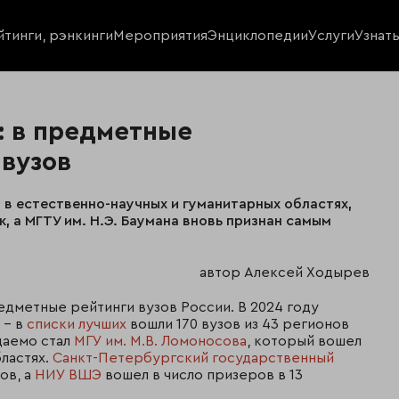
йтинги, рэнкинги
Мероприятия
Энциклопедии
Услуги
Узнат
: в предметные
 вузов
 в естественно-научных и гуманитарных областях,
 а МГТУ им. Н.Э. Баумана вновь признан самым
автор Алексей Ходырев
едметные рейтинги вузов России. В 2024 году
 – в
списки лучших
вошли 170 вузов из 43 регионов
даемо стал
МГУ им. М.В. Ломоносова
, который вошел
бластях.
Санкт-Петербургский государственный
ов, а
НИУ ВШЭ
вошел в число призеров в 13