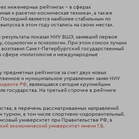
трех инженерных рейтингах – в сферах
ная и ракетно-космическая техника», а также
. Последний является наиболее стабильным по
ыпуска в этом году остались на своих местах.
 результаты показал НИУ ВШЭ, занявший первое
, социологии и психологии. При этом список лучших
у, возглавил Санкт-Петербургский государственный
в сфере «политология и международные
у предметных рейтингов за счет двух новых
твенное и муниципальное управление» занял НИУ
зиденте РФ
, являющаяся сегодня крупнейшим
я государства. На третьей строчке в рейтинге
мства, в перечень рассматриваемых направлений
и туризм, в том числе спортивно-оздоровительный.
нсовый университет при Правительстве РФ, в
кий экономический университет имени Г.В.