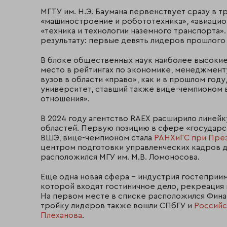
МГТУ им. Н.Э. Баумана первенствует сразу в 
«машиностроение и робототехника», «авиацион
«техника и технологии наземного транспорта»
результату: первые девять лидеров прошлого в
В блоке общественных наук наиболее высокие
место в рейтингах по экономике, менеджменту
вузов в области «право», как и в прошлом год
университет, ставший также вице-чемпионом 
отношения».
В 2024 году агентство RAEX расширило линейк
областей. Первую позицию в сфере «государс
ВШЭ, вице-чемпионом стала
РАНХиГС при Пре
центром подготовки управленческих кадров дл
расположился МГУ им. М.В. Ломоносова.
Еще одна новая сфера – индустрия гостеприи
которой входят гостиничное дело, рекреация 
На первом месте в списке расположился Фина
тройку лидеров также вошли СПбГУ и
Российс
Плеханова
.