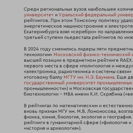
Среди региональных вузов наибольшее количе
университет
и
Уральский федеральный униве
рейтингов. При этом Томскому политеху удало
энергетическое машиностроение и электротехн
Екатеринбурга взял «серебро» по направлению
третьей ступени пьедестала рейтингов по ин
В 2024 году сменились лидеры пяти предметн
технологии»
Московский физико-технический 
высшей позиции в предметном рейтинге RAEX.
первого места в сфере «политология и межд
«электроника, радиотехника и системы связи
итоговому баллу
МГТУ им. Н.Э. Баумана
. Еще д
государственный университет промышленных т
промышленности») и Московская государстве
биотехнологии – МВА имени К.И. Скрябина («ве
В рейтингах по математическим и естественн
вновь признан МГУ им. М.В. Ломоносова, возгла
физика, химия, биология, экология и географи
рейтинги в гуманитарной сфере («филология и 
«история и археология»).