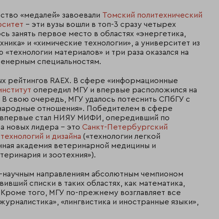
ство «медалей» завоевали
Томский политехнический
рситет
– эти вузы вошли в топ-3 сразу четырех
сь занять первое место в областях «энергетика,
ика» и «химические технологии», а университет из
 «технологии материалов» и три раза оказался на
женерным специальностям.
ых рейтингов RAEX. В сфере «информационные
институт
опередил МГУ и впервые расположился на
 В свою очередь, МГУ удалось потеснить СПбГУ с
ународные отношения». Победителем в сфере
» впервые стал НИЯУ МИФИ, опередивший по
ва новых лидера – это
Санкт-Петербургский
ехнологий и дизайна
(«технологии легкой
нная академия ветеринарной медицины и
теринария и зоотехния»).
о-научным направлениям абсолютным чемпионом
вивший списки в таких областях, как математика,
я. Кроме того, МГУ по-прежнему возглавляет все
журналистика», «лингвистика и иностранные языки»,