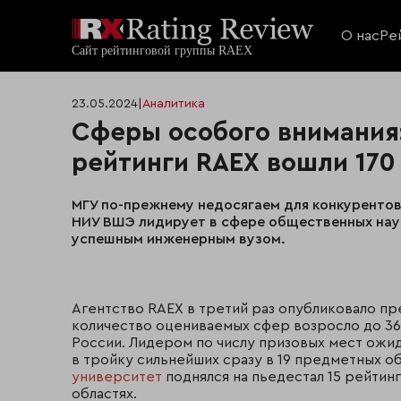
О нас
Ре
23.05.2024
|
Аналитика
Сферы особого внимания
рейтинги RAEX вошли 170
МГУ по-прежнему недосягаем для конкурентов
НИУ ВШЭ лидирует в сфере общественных наук,
успешным инженерным вузом.
Агентство RAEX в третий раз опубликовало пр
количество оцениваемых сфер возросло до 36
России. Лидером по числу призовых мест ожи
в тройку сильнейших сразу в 19 предметных о
университет
поднялся на пьедестал 15 рейтинг
областях.