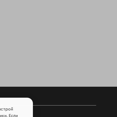
ов
ыстрой
ики. Если