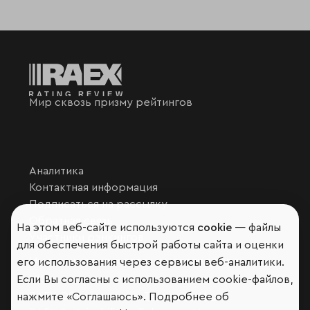
Мир сквозь призму рейтингов
Аналитика
Контактная информация
Подписаться на рассылку
Обратная связь
На этом веб-сайте используются
cookie
— файлы
Участники рэнкингов
для обеспечения быстрой работы сайта и оценки
Мы в социальных сетях и мессенджерах
его использования через сервисы веб-аналитики.
Если Вы согласны с использованием cookie-файлов,
VK
RAEX Образование –
Telegram
,
Max
нажмите «Соглашаюсь». Подробнее об