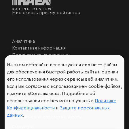
Мир сквозь призму рейтингов
Аналитика
Контактная информация
Подписаться на рассылку
Обратная связь
На этом веб-сайте используются
cookie
— файлы
Участники рэнкингов
для обеспечения быстрой работы сайта и оценки
Мы в социальных сетях и мессенджерах
его использования через сервисы веб-аналитики.
VK
Если Вы согласны с использованием cookie-файлов,
RAEX Образование –
Telegram
,
Max
нажмите «Соглашаюсь». Подробнее об
RAEX Sustainability –
Telegram
,
Max
использовании cookies можно узнать в
Политике
Конфиденциальности
и
Защите персональных
Защита персональных данных
данных
.
Ограничение ответственности
Copyright