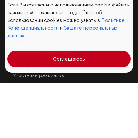
Если Вы согласны с использованием cookie-файлов,
нажмите «Соглашаюсь». Подробнее об
Мир сквозь призму рейтингов
использовании cookies можно узнать в
Политике
Конфиденциальности
и
Защите персональных
данных
.
Аналитика
Контактная информация
Соглашаюсь
Подписаться на рассылку
Обратная связь
Участники рэнкингов
Мы в социальных сетях и мессенджерах
VK
RAEX Образование –
Telegram
,
Max
RAEX Sustainability –
Telegram
,
Max
Защита персональных данных
Ограничение ответственности
Copyright