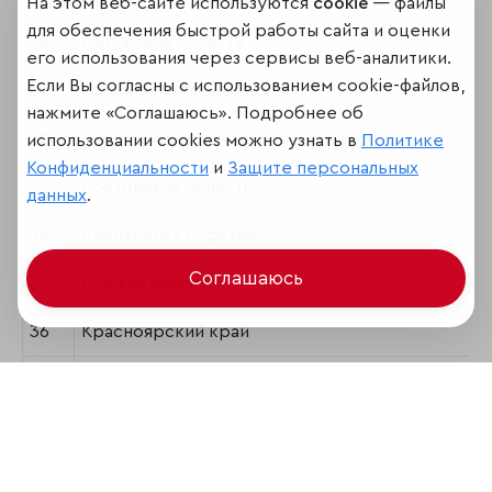
На этом веб-сайте используются
cookie
— файлы
для обеспечения быстрой работы сайта и оценки
30
Калужская область
его использования через сервисы веб-аналитики.
Если Вы согласны с использованием cookie-файлов,
31
Сахалинская область
нажмите «Соглашаюсь». Подробнее об
32
Ямало-Ненецкий автономный округ
использовании cookies можно узнать в
Политике
Конфиденциальности
и
Защите персональных
33
Ростовская область
данных
.
34
Республика Бурятия
Соглашаюсь
35
Омская область
36
Красноярский край
37
Республика Алтай
38
Республика Марий Эл
39
Удмуртская Республика