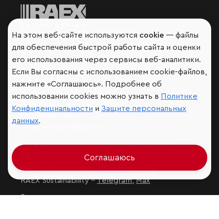
Мир сквозь призму рейтингов
На этом веб-сайте используются
cookie
— файлы
для обеспечения быстрой работы сайта и оценки
его использования через сервисы веб-аналитики.
Если Вы согласны с использованием cookie-файлов,
Аналитика
нажмите «Соглашаюсь». Подробнее об
Контактная информация
использовании cookies можно узнать в
Политике
Подписаться на рассылку
Конфиденциальности
и
Защите персональных
Обратная связь
данных
.
Участники рэнкингов
Мы в социальных сетях и мессенджерах
VK
Соглашаюсь
RAEX Образование –
Telegram
,
Max
RAEX Sustainability –
Telegram
,
Max
Защита персональных данных
Ограничение ответственности