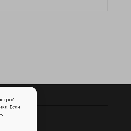
ыстрой
ов
ики. Если
».