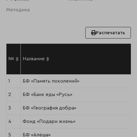
Методика
Распечатать
№
Название
1
БФ «Память поколений»
2
БФ «Банк еды «Русь»
3
БФ «География добра»
4
Фонд «Подари жизнь»
5
БФ «Алёша»