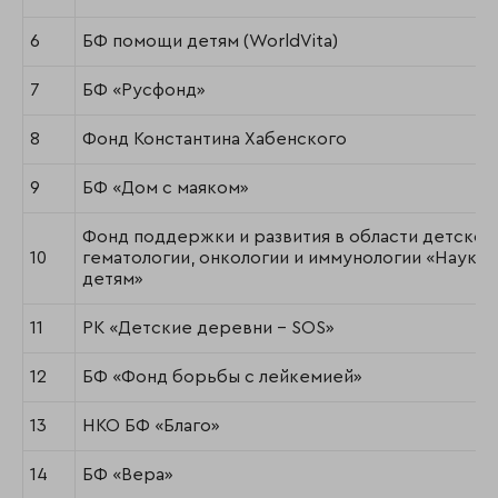
6
БФ помощи детям (WorldVita)
7
БФ «Русфонд»
8
Фонд Константина Хабенского
9
БФ «Дом с маяком»
Фонд поддержки и развития в области детской
10
гематологии, онкологии и иммунологии «Наука
детям»
11
РК «Детские деревни - SOS»
12
БФ «Фонд борьбы с лейкемией»
13
НКО БФ «Благо»
14
БФ «Вера»