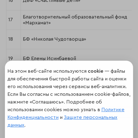
16
ДБФ «Счастливые дети»
Благотворительный образовательный фонд
17
«Мархамат»
18
БФ «Николая Чудотворца»
19
БФ Елены Исинбаевой
На этом веб-сайте используются
cookie
— файлы
20
БФ «Берегиня»
для обеспечения быстрой работы сайта и оценки
его использования через сервисы веб-аналитики.
Если Вы согласны с использованием cookie-файлов,
нажмите «Соглашаюсь». Подробнее об
использовании cookies можно узнать в
Политике
Поделиться
Конфиденциальности
и
Защите персональных
данных
.