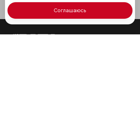
Соглашаюсь
Мир сквозь призму рейтингов
Аналитика
Контактная информация
Подписаться на рассылку
Обратная связь
Участники рэнкингов
Мы в социальных сетях и мессенджерах
VK
RAEX Образование –
Telegram
,
Max