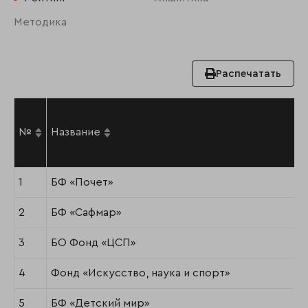
Методика
Распечатать
№
Название
1
БФ «Почет»
2
БФ «Сафмар»
3
БО Фонд «ЦСП»
4
Фонд «Искусство, наука и спорт»
5
БФ «Детский мир»