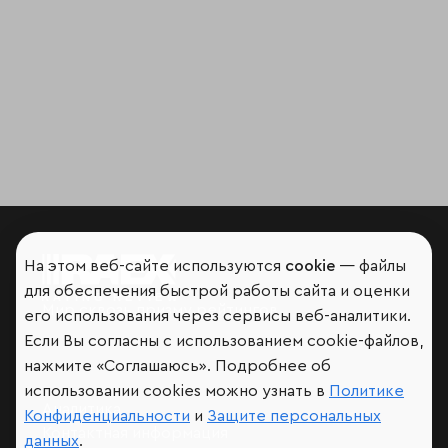
На этом веб-сайте используются
cookie
— файлы
для обеспечения быстрой работы сайта и оценки
Мир сквозь призму рейтингов
его использования через сервисы веб-аналитики.
Если Вы согласны с использованием cookie-файлов,
нажмите «Соглашаюсь». Подробнее об
использовании cookies можно узнать в
Политике
Аналитика
Конфиденциальности
и
Защите персональных
Контактная информация
данных
.