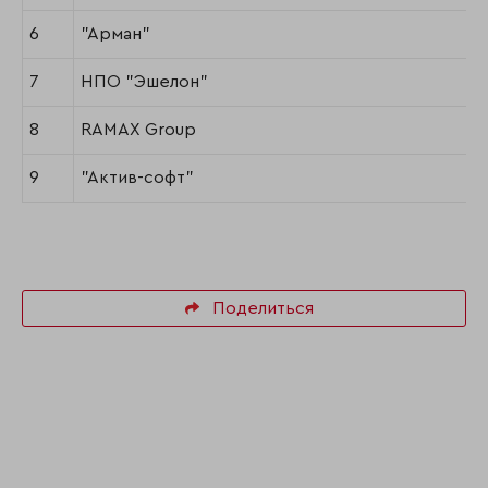
6
"Арман"
7
НПО "Эшелон"
8
RAMAX Group
9
"Актив-софт"
Поделиться