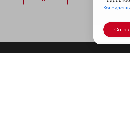
Подробнее 
Конфиденц
Согл
Аналитика
Мы в соц
мессен
Контактная информация
VK
Подписаться на рассылку
RAEX Об
Обратная связь
RAEX Sust
Участники рэнкингов