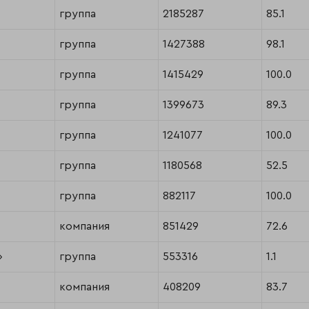
группа
2185287
85.1
группа
1427388
98.1
группа
1415429
100.0
группа
1399673
89.3
группа
1241077
100.0
группа
1180568
52.5
группа
882117
100.0
компания
851429
72.6
»
группа
553316
1.1
компания
408209
83.7