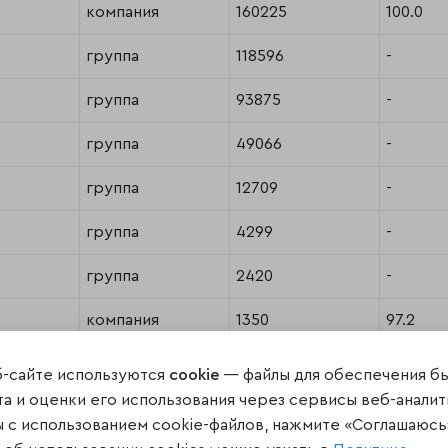
компания
160225
100.0
группа
118596
-
группа
93875
-
группа
49066
-
группа
12709
-
группа
4299
-
группа
2420
-
компания
1350
97.2
б-сайте используются
cookie
— файлы для обеспечения б
а и оценки его использования через сервисы веб-аналит
ы с использованием cookie-файлов, нажмите «Соглашаюсь