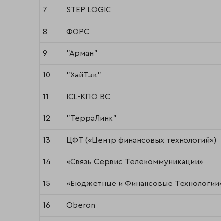
7
STEP LOGIC
8
ФОРС
9
"Арман"
10
"ХайТэк"
11
ICL-КПО ВС
12
"ТерраЛинк"
13
ЦФТ («Центр финансовых технологий»)
14
«Связь Сервис Телекоммуникации»
15
«Бюджетные и Финансовые Технологии
16
Oberon