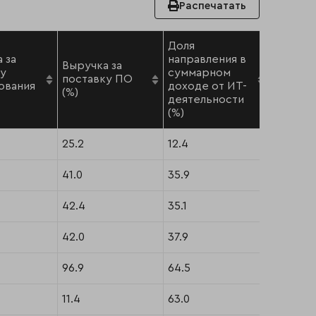
Распечатать
Доля
 за
направления в
Выручка за
Место 
ку
суммарном
поставку ПО
основн
ования
доходе от ИТ-
(%)
рэнкин
деятельности
(%)
25.2
12.4
1
41.0
35.9
3
42.4
35.1
4
42.0
37.9
5
96.9
64.5
11
11.4
63.0
12