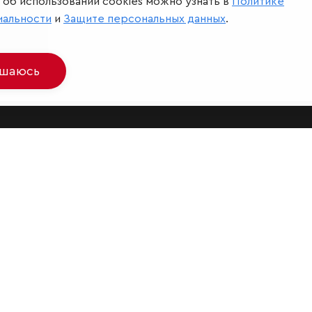
об использовании cookies можно узнать в
Политике
иальности
и
Защите персональных данных
.
ашаюсь
Мир сквозь призму рейтинг
иальных сетях и
Защита персо
джерах
Ограничение 
разование –
Telegram
,
Max
ainability –
Telegram
,
Max