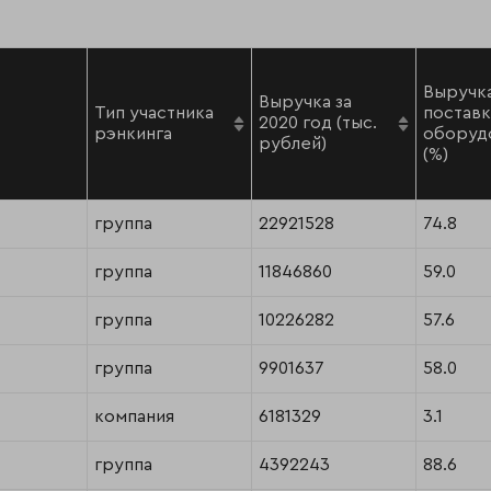
Выручка
Выручка за
Тип участника
постав
2020 год (тыс.
рэнкинга
оборуд
рублей)
(%)
группа
22921528
74.8
группа
11846860
59.0
группа
10226282
57.6
группа
9901637
58.0
компания
6181329
3.1
группа
4392243
88.6