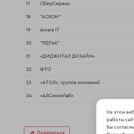
17
СберСервис
18
"АСКОН"
19
Awara IT
20
"РДТеХ"
21
«ДИДЖИТАЛ ДИЗАЙН»
22
ФТО
23
«АТОЛ», группа компаний
24
«АйСимплЛаб»
На этом ве
работы сайт
Вы согласн
Поделиться